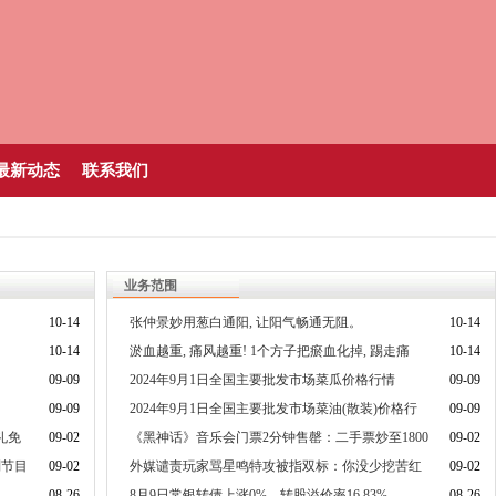
最新动态
联系我们
业务范围
10-14
张仲景妙用葱白通阳, 让阳气畅通无阻。
10-14
10-14
淤血越重, 痛风越重! 1个方子把瘀血化掉, 踢走痛
10-14
风、降尿酸
09-09
2024年9月1日全国主要批发市场菜瓜价格行情
09-09
09-09
2024年9月1日全国主要批发市场菜油(散装)价格行
09-09
情
礼免
09-02
《黑神话》音乐会门票2分钟售罄：二手票炒至1800
09-02
元
别节目
09-02
外媒谴责玩家骂星鸣特攻被指双标：你没少挖苦红
09-02
霞岛
08-26
8月9日常银转债上涨0%，转股溢价率16.83%
08-26