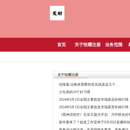
首页
关于恒耀注册
业务范围
关于恒耀注册
倪海厦:治鼻炎需要的其实就是这几个…
少生病的10个好习惯
2024年9月1日全国主要批发市场菜花价格行情
2024年9月1日全国主要批发市场菜苔价格行情
《黑神话悟空》京东主题月开启：万件联名好
费送
新作要来了？如龙工作室将于9月20日直播特
形象设计师证书：各等级报名要求、准备建议