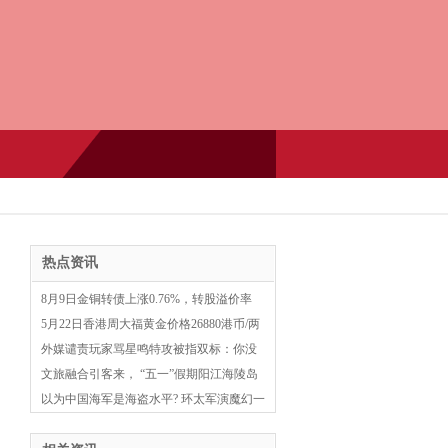
热点资讯
8月9日金铜转债上涨0.76%，转股溢价率
30.38%
5月22日香港周大福黄金价格26880港币/两
外媒谴责玩家骂星鸣特攻被指双标：你没
少挖苦红霞岛
文旅融合引客来， “五一”假期阳江海陵岛
人气“爆棚”
以为中国海军是海盗水平? 环太军演魔幻一
幕, 美军拿炮艇机打军舰