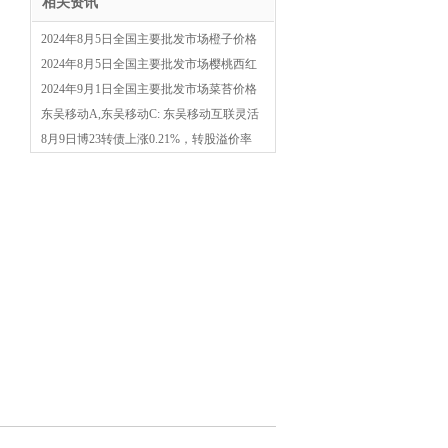
相关资讯
2024年8月5日全国主要批发市场橙子价格
行情
2024年8月5日全国主要批发市场樱桃西红
柿价格行情
2024年9月1日全国主要批发市场菜苔价格
行情
东吴移动A,东吴移动C: 东吴移动互联灵活
配置混合型证券投资基金2024年第2季
8月9日博23转债上涨0.21%，转股溢价率
30.7%