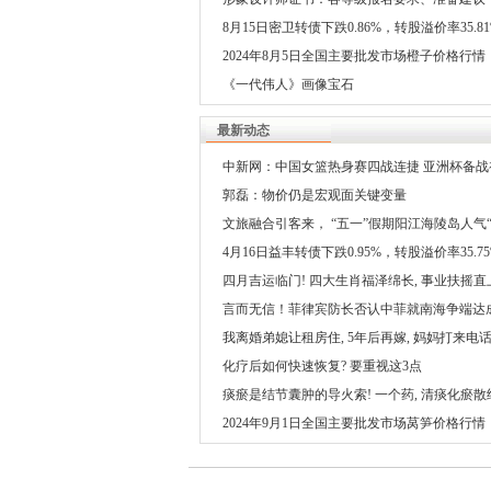
8月15日密卫转债下跌0.86%，转股溢价率35.81
2024年8月5日全国主要批发市场橙子价格行情
《一代伟人》画像宝石
最新动态
中新网：中国女篮热身赛四战连捷 亚洲杯备战
成效_中国队_比赛_宫鲁鸣
郭磊：物价仍是宏观面关键变量
文旅融合引客来， “五一”假期阳江海陵岛人气
棚”
4月16日益丰转债下跌0.95%，转股溢价率35.75
四月吉运临门! 四大生肖福泽绵长, 事业扶摇直
源滚滚
言而无信！菲律宾防长否认中菲就南海争端达
议
我离婚弟媳让租房住, 5年后再嫁, 妈妈打来电话:
存款留给你弟
化疗后如何快速恢复? 要重视这3点
痰瘀是结节囊肿的导火索! 一个药, 清痰化瘀散
专治囊肿增生
2024年9月1日全国主要批发市场莴笋价格行情